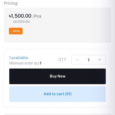
Pricing
৳1,500.00
/Pcs
৳3,000.00
-50%
1
available
QTY
Minimum order qty
1
Buy Now
Add to cart
(01)