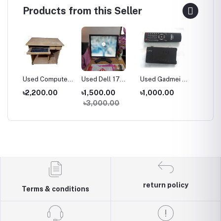
Products from this Seller
puter
Used Dell 17
Used Gadmei TV
Used 19''
Adob
Inch Monitor
Card
Samsung LED
Suit
00
৳1,500.00
৳1,000.00
৳4,500.00
৳50
Monitor
৳3,000.00
return policy
Terms & conditions