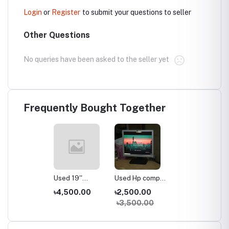
Login
or
Register
to submit your questions to seller
Other Questions
No queries have been asked to the seller yet
Frequently Bought Together
Used 19''
Used Hp compac
Samsung LED
17 inch LCD
৳4,500.00
৳2,500.00
Monitor
Monitor
৳3,500.00