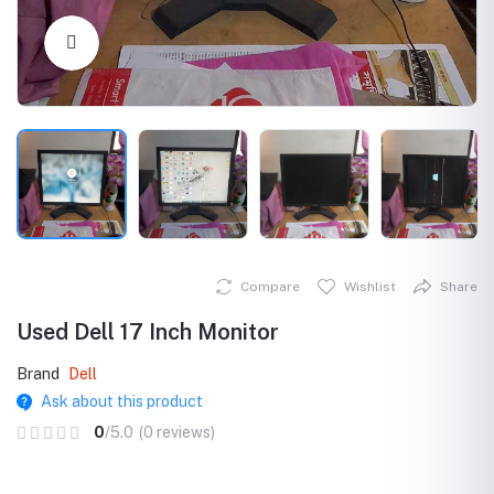
Click to Enlarge
Compare
Wishlist
Share
Used Dell 17 Inch Monitor
Brand
Dell
Ask about this product
0
/5.0
(0 reviews)